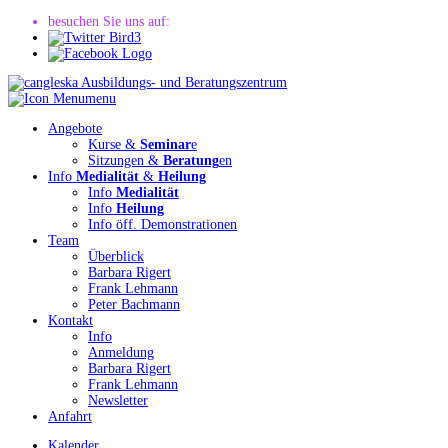
besuchen Sie uns auf:
menu
Angebote
Kurse &
Seminar
e
Sitzungen &
Beratung
en
Info
Medialität
&
Heilung
Info
Medialität
Info
Heilung
Info öff. Demonstrationen
Team
Überblick
Barbara Rigert
Frank Lehmann
Peter Bachmann
Kontakt
Info
Anmeldung
Barbara Rigert
Frank Lehmann
Newsletter
Anfahrt
Kalender